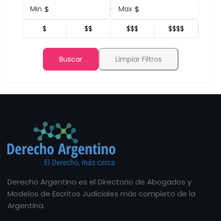
$
$
Min
Max
$
$$
$$$
$$$$
Buscar
Limpiar Filtros
Derecho Argentino es el Directorio de Abogados y
Modelos de Escritos Judiciales más completo de la
Argentina.