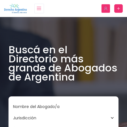
Buscá en el
Directorio más
grande de Abogados
de Argentina
Nombre del Abogado/a
Jurisdicción