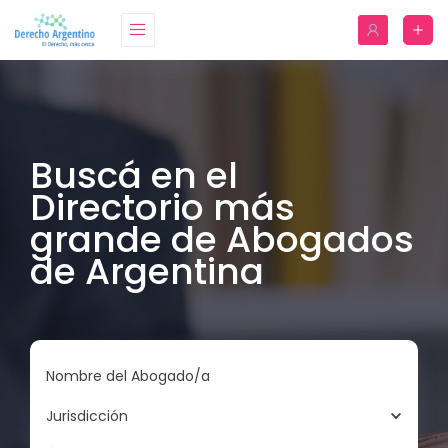
Buscá en el
Directorio más
grande de Abogados
de Argentina
Nombre del Abogado/a
Jurisdicción