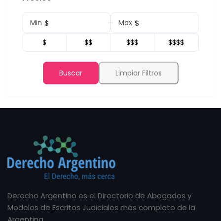
$
$
Min
Max
$
$$
$$$
$$$$
Buscar
Limpiar Filtros
Derecho Argentino es el Directorio de Abogados y
Modelos de Escritos Judiciales más completo de la
Argentina.