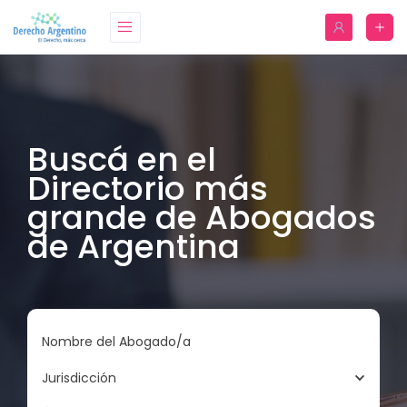
Buscá en el
Directorio más
grande de Abogados
de Argentina
Nombre del Abogado/a
Jurisdicción