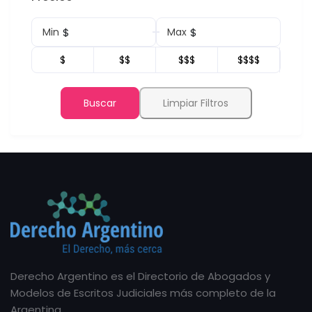
$
$
Min
Max
$
$$
$$$
$$$$
Buscar
Limpiar Filtros
Derecho Argentino es el Directorio de Abogados y
Modelos de Escritos Judiciales más completo de la
Argentina.