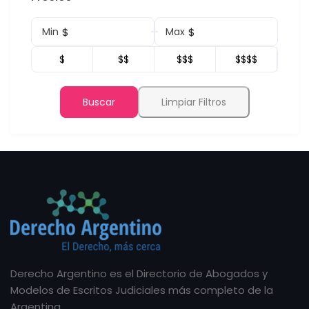
$
$
Min
Max
$
$$
$$$
$$$$
Buscar
Limpiar Filtros
Derecho Argentino es el Directorio de Abogados y
Modelos de Escritos Judiciales más completo de la
Argentina.