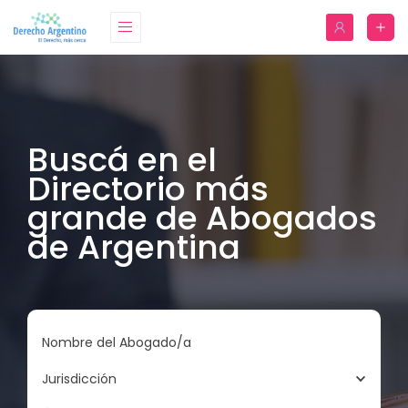
Buscá en el
Directorio más
grande de Abogados
de Argentina
Nombre del Abogado/a
Jurisdicción