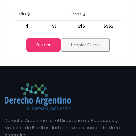
$
$
Min
Max
$
$$
$$$
$$$$
Buscar
Limpiar Filtros
Derecho Argentino es el Directorio de Abogados y
Modelos de Escritos Judiciales más completo de la
Argentina.