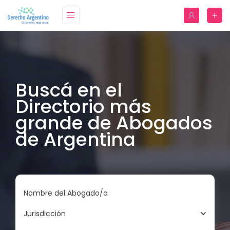
Buscá en el
Directorio más
grande de Abogados
de Argentina
Nombre del Abogado/a
Jurisdicción