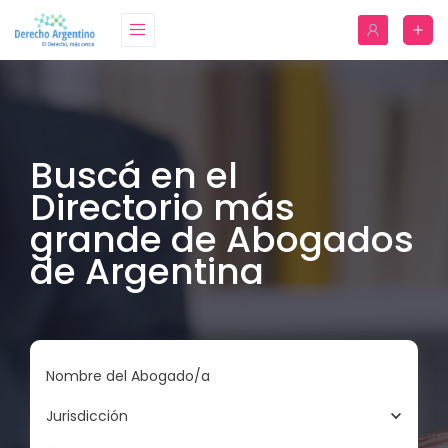
Buscá en el
Directorio más
grande de Abogados
de Argentina
Nombre del Abogado/a
Jurisdicción