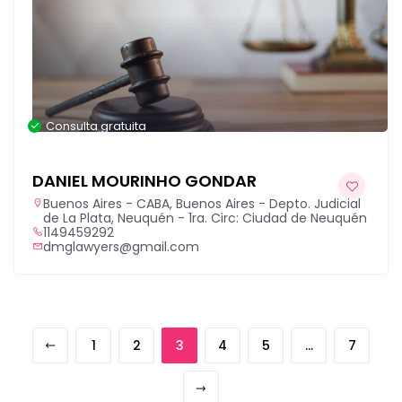
Consulta gratuita
DANIEL MOURINHO GONDAR
Buenos Aires - CABA
,
Buenos Aires - Depto. Judicial
de La Plata
,
Neuquén - 1ra. Circ: Ciudad de Neuquén
1149459292
dmglawyers@gmail.com
1
2
3
4
5
…
7