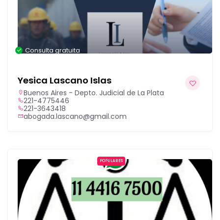
Consulta gratuita
Yesica Lascano Islas
Buenos Aires - Depto. Judicial de La Plata
221-4775446
221-3643418
abogada.lascano@gmail.com
POPULARES