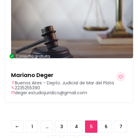
Consulta gratuita
Mariano Deger
Buenos Aires - Depto. Judicial de Mar del Plata
2235255390
deger.estudiojuridico@gmail.com
1
…
3
4
5
6
7