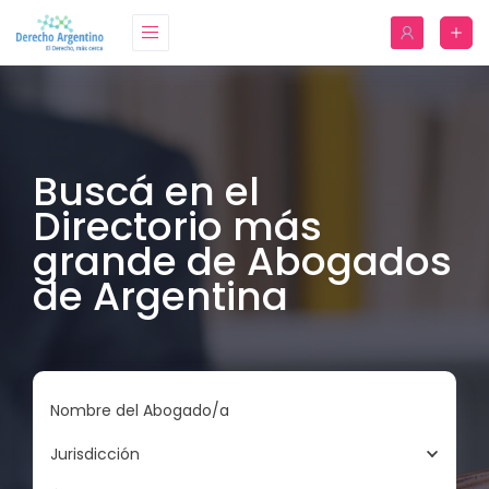
Buscá en el
Directorio más
grande de Abogados
de Argentina
Nombre del Abogado/a
Jurisdicción