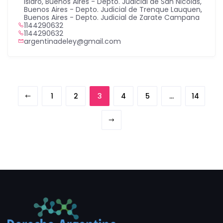
Isidro
,
Buenos Aires - Depto. Judicial de San Nicolás
,
Buenos Aires - Depto. Judicial de Trenque Lauquen
,
Buenos Aires - Depto. Judicial de Zarate Campana
1144290632
1144290632
argentinadeley@gmail.com
1
2
3
4
5
…
14