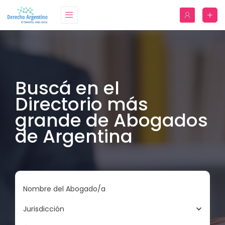
Buscá en el
Directorio más
grande de Abogados
de Argentina
Nombre del Abogado/a
Jurisdicción