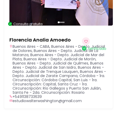
Consulta gratuita
Florencia Analia Amoedo
Buenos Aires - CABA
,
Buenos Aires - Depto. Judicial
Verificado
de Dolores
,
Buenos Aires - Depto. Judicial de La
Matanza
,
Buenos Aires - Depto. Judicial de Mar del
Plata
,
Buenos Aires - Depto. Judicial de Morón
,
Buenos Aires - Depto. Judicial de Quilmes
,
Buenos
Aires - Depto. Judicial de San Isidro
,
Buenos Aires -
Depto. Judicial de Trenque Lauquen
,
Buenos Aires -
Depto. Judicial de Zarate Campana
,
Córdoba - 1ra.
Circunscipción: Córdoba Capital
,
San Luis - 1ra.
Circunscripción: Capital
,
Santa Cruz - 1ra.
Circunscripción: Río Gallegos y Puerto San Julián
,
Santa Fe - 2da. Circunscripción: Rosario
+5491138733639
estudiowalterwashington@gmail.com