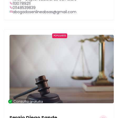
1130789211
01148539839
abogadosenlineabsas@gmail.com
POPULARES
Consulta gratuita
Sergio Diego Sande