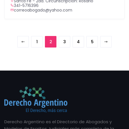
Santa Fe - 2da. Circunscripción: Rosario
341-5716396
correoabogado@yahoo.com
1
2
3
4
5
Derecho Argentino es el Directorio de Abogados y
Modelos de Escritos Judiciales más completo de la