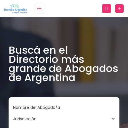
Buscá en el
Directorio más
grande de Abogados
de Argentina
Nombre del Abogado/a
Jurisdicción