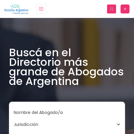
Buscá en el
Directorio más
grande de Abogados
de Argentina
Nombre del Abogado/a
Jurisdicción