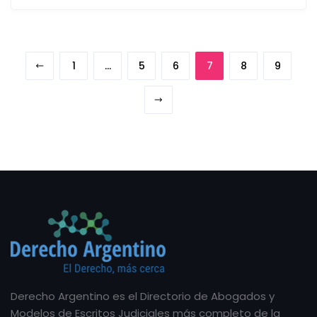
1
…
5
6
7
8
9
Derecho Argentino es el Directorio de Abogados y
Modelos de Escritos Judiciales más completo de la