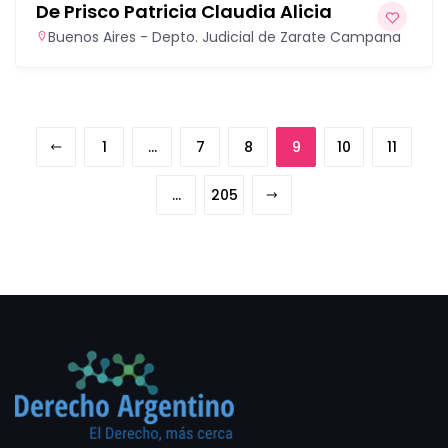
De Prisco Patricia Claudia Alicia
Buenos Aires - Depto. Judicial de Zarate Campana
1
…
7
8
9
10
11
…
205