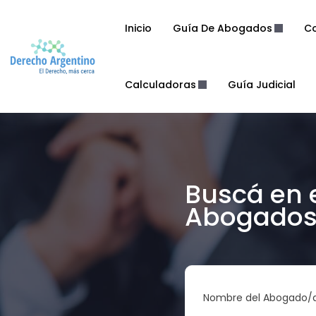
Inicio
Guía De Abogados
Co
Calculadoras
Guía Judicial
Buscá en 
Abogados 
Nombre del Abogado/