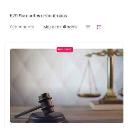
679
Elementos encontrados
Ordenar por
Mejor resultado
POPULARES