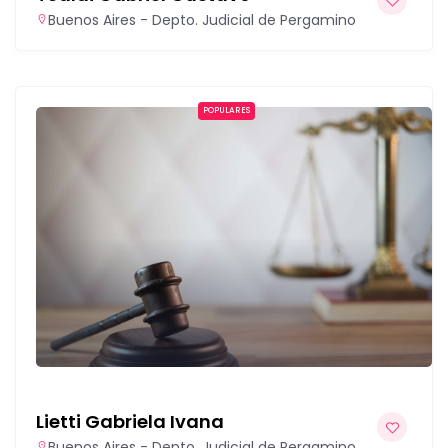
Buenos Aires - Depto. Judicial de Pergamino
POPULARES
Lietti Gabriela Ivana
Buenos Aires - Depto. Judicial de Pergamino