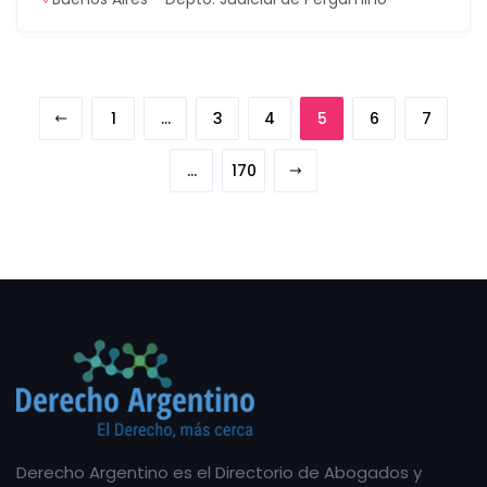
1
…
3
4
5
6
7
…
170
Derecho Argentino es el Directorio de Abogados y