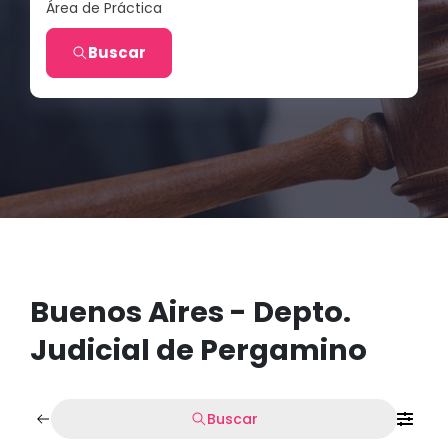
Área de Práctica
Buscar
Buenos Aires - Depto.
Judicial de Pergamino
Buscar