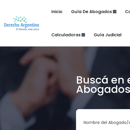
Inicio
Guía De Abogados
Co
Calculadoras
Guía Judicial
Buscá en 
Abogados 
Nombre del Abogado/