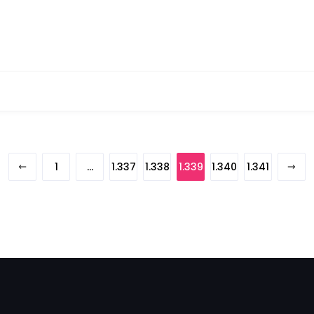
1
…
1.337
1.338
1.339
1.340
1.341