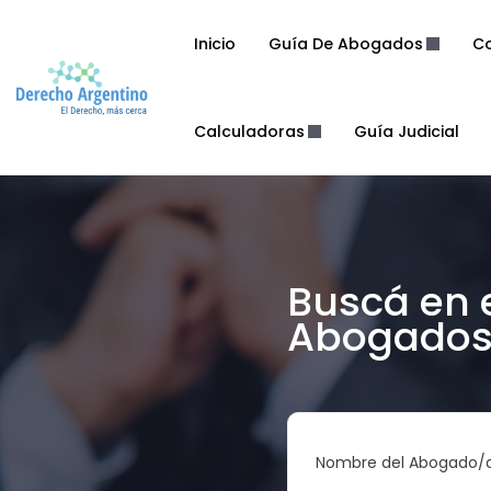
Inicio
Guía De Abogados
Co
Calculadoras
Guía Judicial
Buscá en 
Abogados 
Nombre del Abogado/