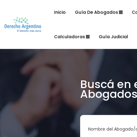
Inicio
Guía De Abogados
Co
Calculadoras
Guía Judicial
Buscá en 
Abogados 
Nombre del Abogado/