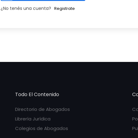
¿No tenés una cuenta?
Registrate
Todo El Contenido
Co
Directorio de Abogados
Co
Librería Jurídica
Po
Colegios de Abogados
Pu