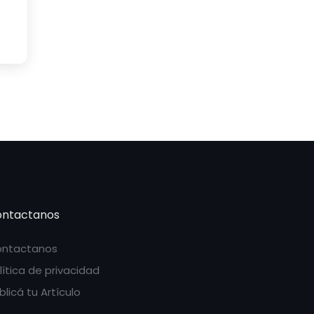
ntactanos
ntactanos
lítica de privacidad
blicá tu Artículo