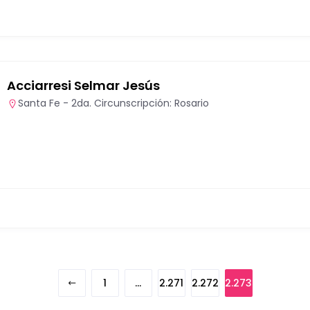
Acciarresi Selmar Jesús
Santa Fe - 2da. Circunscripción: Rosario
1
…
2.271
2.272
2.273