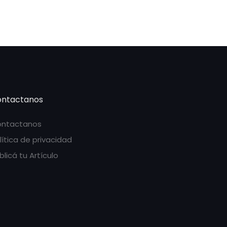
ntactanos
ntactanos
lítica de privacidad
blicá tu Artículo