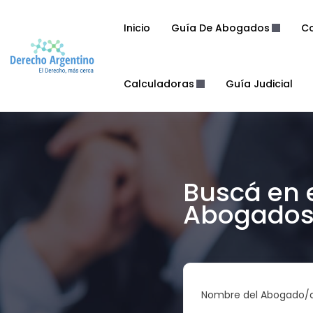
Inicio
Guía De Abogados
Co
Calculadoras
Guía Judicial
Buscá en 
Abogados 
Nombre del Abogado/