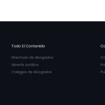
Todo El Contenido
Co
Directorio de Abogados
Co
Librería Jurídica
Po
Colegios de Abogados
Pu