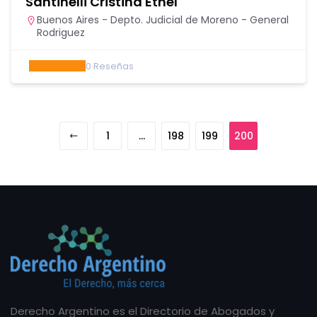
Santinelli Cristina Ethel
Buenos Aires - Depto. Judicial de Moreno - General
Rodriguez
0
Reseñas
1
…
198
199
200
Derecho Argentino es el Directorio de Abogados y